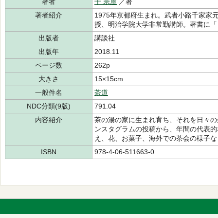
著者
千 宗屋
／著
著者紹介
1975年京都府生まれ。武者小路千家
授、明治学院大学非常勤講師。著書に「
出版者
講談社
出版年
2018.11
ページ数
262p
大きさ
15×15cm
一般件名
茶道
NDC分類(9版)
791.04
内容紹介
茶の湯の家に生まれ育ち、それを日々の
ンスタグラムの投稿から、年間の代表的
え、花、お菓子、海外での茶会の様子な
ISBN
978-4-06-511663-0