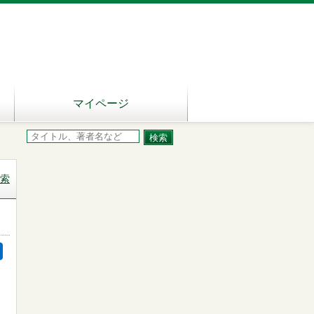
マイページ
索