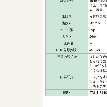
著者紹介
1940年
博士。専門
表。著書に
出版者
福音館書店
出版年
2012.6
ページ数
39p
大きさ
26cm
一般件名
氷
NDC分類(9版)
451.68
児童内容紹介
きれいな色
わかれて固
しつ)があ
つくる原動
内容紹介
インクを水
しょうか?
く描きます
ISBN
978-4-8340