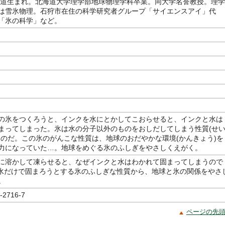
北海道生まれ。北海道大学理学部地球物理学科卒業。同大学名誉教授。理学
は雪氷物理。石狩市在住の科学研究者グループ「サイエンスアイ」代
「氷の科学」など。
の氷をつくろうと、インクを水にとかしてこおらせると、インクと水は
まってしまった。氷は水の分子以外のものをおしだしてしまう性質(せ
るのだ。この氷のがんこな性質は、地球のおだやかな環境(かんきょう)を
力になっていた…。地球をめぐる氷のふしぎをやさしくえがく。
に溶かして凍らせると、なぜインクと水はわかれて固まってしまうので
 水だけで固まろうとする氷のふしぎな性質から、地球と氷の関係をやさ
。
-2716-7
ページの先