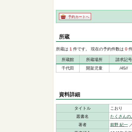
予約カートへ
所蔵
所蔵は
1
件です。 現在の予約件数は
0
件
所蔵館
所蔵場所
請求記号
千代田
開架児童
/45//
資料詳細
タイトル
こおり
叢書名
たくさんの
著者
前野 紀一
／