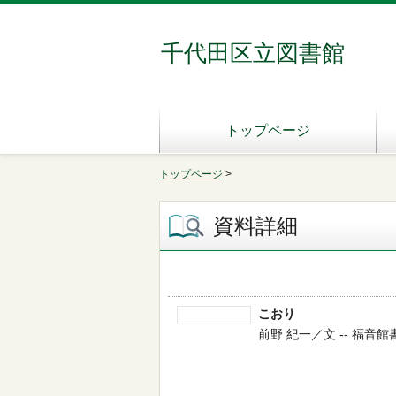
千代田区立図書館
トップページ
トップページ
>
資料詳細
こおり
前野 紀一／文 -- 福音館書店 -