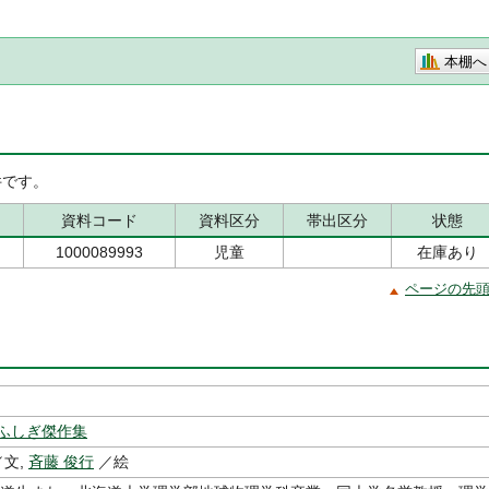
本棚へ
です。
資料コード
資料区分
帯出区分
状態
1000089993
児童
在庫あり
ページの先
ふしぎ傑作集
文,
斉藤 俊行
／絵