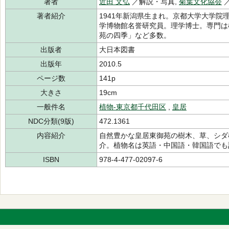
著者
近田 文弘
／解説・写真,
菊葉文化協会
著者紹介
1941年新潟県生まれ。京都大学大学
学博物館名誉研究員。理学博士。専門は
苑の四季」など多数。
出版者
大日本図書
出版年
2010.5
ページ数
141p
大きさ
19cm
一般件名
植物-東京都千代田区
,
皇居
NDC分類(9版)
472.1361
内容紹介
自然豊かな皇居東御苑の樹木、草、シダ
介。植物名は英語・中国語・韓国語でも
ISBN
978-4-477-02097-6