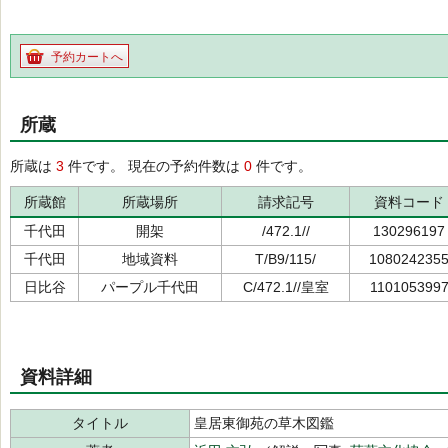
予約カートへ
所蔵
所蔵は
3
件です。 現在の予約件数は
0
件です。
所蔵館
所蔵場所
請求記号
資料コード
千代田
開架
/472.1//
130296197
千代田
地域資料
T/B9/115/
108024235
日比谷
パープル千代田
C/472.1//皇室
110105399
資料詳細
タイトル
皇居東御苑の草木図鑑