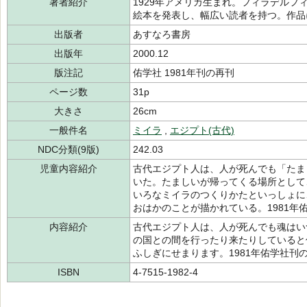
著者紹介
1929年アメリカ生まれ。フィラデル
絵本を発表し、幅広い読者を持つ。作品
出版者
あすなろ書房
出版年
2000.12
版注記
佑学社 1981年刊の再刊
ページ数
31p
大きさ
26cm
一般件名
ミイラ
,
エジプト(古代)
NDC分類(9版)
242.03
児童内容紹介
古代エジプト人は、人が死んでも「たま
いた。たましいが帰ってくる場所として
いろなミイラのつくりかたといっしょに
おはかのことが描かれている。1981年
内容紹介
古代エジプト人は、人が死んでも魂はい
の国との間を行ったり来たりしていると
ふしぎにせまります。1981年佑学社刊
ISBN
4-7515-1982-4