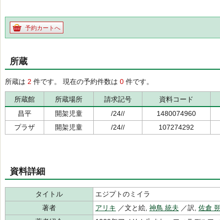
予約カートへ
所蔵
所蔵は
2
件です。 現在の予約件数は
0
件です。
所蔵館
所蔵場所
請求記号
資料コード
昌平
開架児童
/24//
1480074960
プラザ
開架児童
/24//
107274292
資料詳細
タイトル
エジプトのミイラ
著者
アリキ
／文と絵,
神鳥 統夫
／訳,
佐倉 