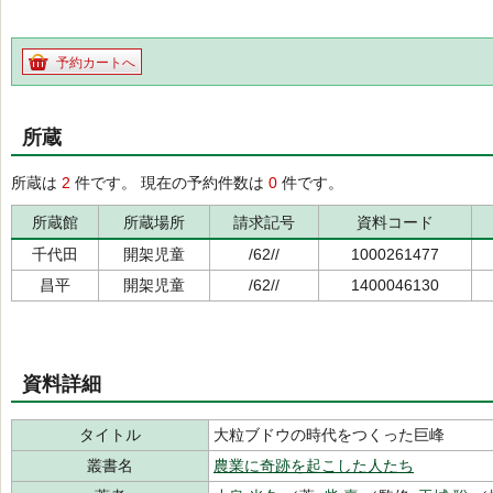
予約カートへ
所蔵
所蔵は
2
件です。 現在の予約件数は
0
件です。
所蔵館
所蔵場所
請求記号
資料コード
千代田
開架児童
/62//
1000261477
昌平
開架児童
/62//
1400046130
資料詳細
タイトル
大粒ブドウの時代をつくった巨峰
叢書名
農業に奇跡を起こした人たち