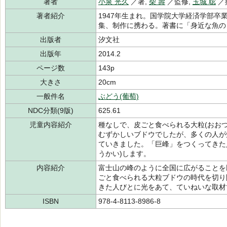
著者
小泉 光久
／著,
柴 壽
／監修,
玉城 聡
／
著者紹介
1947年生まれ。国学院大学経済学部卒
集、制作に携わる。著書に「身近な魚の
出版者
汐文社
出版年
2014.2
ページ数
143p
大きさ
20cm
一般件名
ぶどう(葡萄)
NDC分類(9版)
625.61
児童内容紹介
種なしで、皮ごと食べられる大粒(おおつ
むずかしいブドウでしたが、多くの人が
ていきました。「巨峰」をつくってきた
うかい)します。
内容紹介
富士山の峰のように全国に広がることを
ごと食べられる大粒ブドウの時代を切り
きた人びとに光をあて、ていねいな取材
ISBN
978-4-8113-8986-8