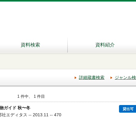
資料検索
資料紹介
詳細蔵書検索
ジャンル検
1 件中、 1 件目
物ガイド 秋〜冬
貸出可
エディタス -- 2013.11 -- 470