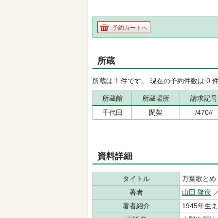
予約カートへ
所蔵
所蔵は
1
件です。 現在の予約件数は
0
件
所蔵館
所蔵場所
請求記号
千代田
閉架
/470//
資料詳細
タイトル
万葉歌とめ
著者
山田 隆彦
／
著者紹介
1945年