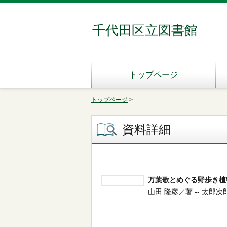
千代田区立図書館
トップページ
トップページ
>
資料詳細
万葉歌とめぐる野歩き植
山田 隆彦／著 -- 太郎次郎社