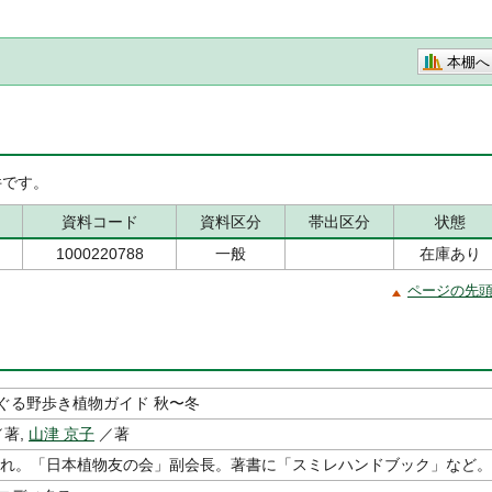
本棚へ
です。
資料コード
資料区分
帯出区分
状態
1000220788
一般
在庫あり
ページの先
ぐる野歩き植物ガイド 秋〜冬
著,
山津 京子
／著
生まれ。「日本植物友の会」副会長。著書に「スミレハンドブック」など。