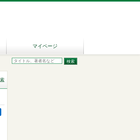
マイページ
索